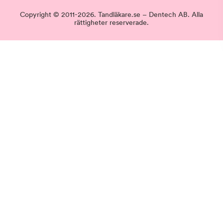
Copyright © 2011-2026. Tandläkare.se – Dentech AB. Alla
rättigheter reserverade.