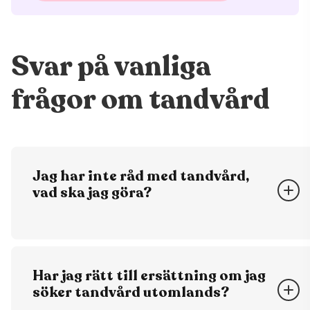
Svar på vanliga
frågor om tandvård
Jag har inte råd med tandvård,
vad ska jag göra?
Det kan finnas olika lösningar som gör att du
ändå kan få tandvård även om du inte har
råd att betala för den. Till exempel kan du
Har jag rätt till ersättning om jag
få hjälp att ansöka om ett lån eller göra en
söker tandvård utomlands?
delbetalning för att slippa betala allt på en
gång. Ibland hjälper inte lån eller