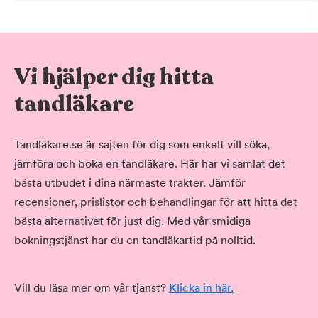
tandvård till och med det år de fyller 19.
Eller om du har vissa
funktionsnedsättningar eller sjukdomar kan
du också vara berättigad till gratis tandvård
Vi hjälper dig hitta
eller till ett särskilt tandvårdsbidrag. Hör
med Försäkringskassan om du har rätt till
tandläkare
ett så kallat tandvårdskort eller ett digitalt
intyg som oftast används idag.
Tandläkare.se är sajten för dig som enkelt vill söka,
jämföra och boka en tandläkare. Här har vi samlat det
bästa utbudet i dina närmaste trakter. Jämför
recensioner, prislistor och behandlingar för att hitta det
bästa alternativet för just dig. Med vår smidiga
bokningstjänst har du en tandläkartid på nolltid.
Vill du läsa mer om vår tjänst?
Klicka in här.